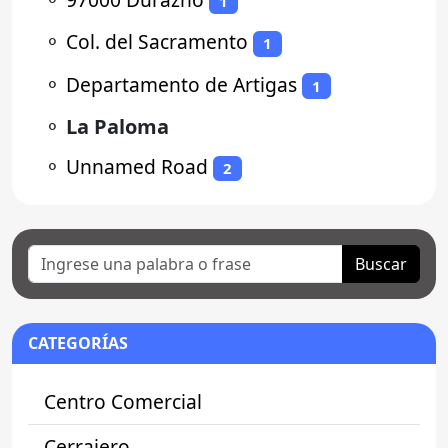
1
⚬
Col. del Sacramento
1
⚬
Departamento de Artigas
1
⚬
La Paloma
⚬
Unnamed Road
2
Buscar
CATEGORÍAS
Centro Comercial
Cerrajero