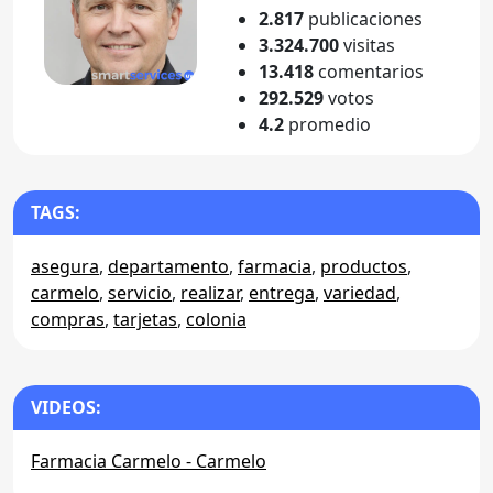
2.817
publicaciones
3.324.700
visitas
13.418
comentarios
292.529
votos
4.2
promedio
TAGS:
asegura
,
departamento
,
farmacia
,
productos
,
carmelo
,
servicio
,
realizar
,
entrega
,
variedad
,
compras
,
tarjetas
,
colonia
VIDEOS:
Farmacia Carmelo - Carmelo