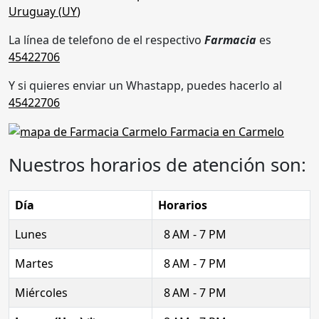
Uruguay (
UY
)
La línea de telefono de el respectivo
Farmacia
es
45422706
Y si quieres enviar un Whastapp, puedes hacerlo al
45422706
Nuestros horarios de atención son:
Día
Horarios
Lunes
8 AM - 7 PM
Martes
8 AM - 7 PM
Miércoles
8 AM - 7 PM