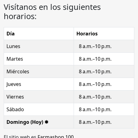
Visítanos en los siguientes
horarios:
Día
Horarios
Lunes
8 a.m.–10 p.m.
Martes
8 a.m.–10 p.m.
Miércoles
8 a.m.–10 p.m.
Jueves
8 a.m.–10 p.m.
Viernes
8 a.m.–10 p.m.
Sábado
8 a.m.–10 p.m.
Domingo (Hoy) ✸
8 a.m.–10 p.m.
El sitio web es
Farmashop 100