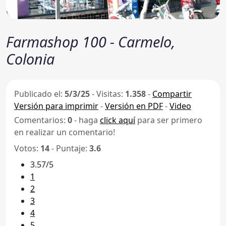
Farmashop 100 - Carmelo,
Colonia
Publicado el:
5/3/25
-
Visitas:
1.358
-
Compartir
Versión para imprimir
-
Versión en PDF
-
Video
Comentarios:
0
- haga
click aquí
para ser primero
en realizar un comentario!
Votos:
14
- Puntaje:
3.6
3.57/5
1
2
3
4
5