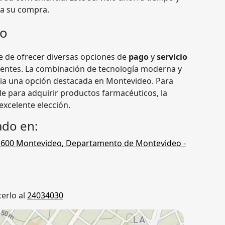
ra su compra.
io
e de ofrecer diversas opciones de
pago
y
servicio
lientes. La combinación de tecnología moderna y
cia una opción destacada en Montevideo. Para
le para adquirir productos farmacéuticos, la
excelente elección.
ado en:
1600
Montevideo
,
Departamento de Montevideo
-
erlo al
24034030