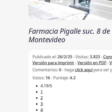
Farmacia Pigalle suc. 8 de
Montevideo
Publicado el:
26/2/25
-
Visitas:
3.823
-
Comp
Versión para imprimir
-
Versión en PDF
-
V
Comentarios:
0
- haga
click aquí
para ser 
Votos:
16
- Puntaje:
4.2
4.19/5
1
2
3
4