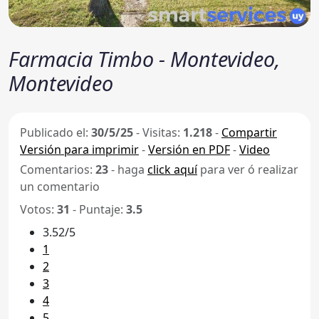
Farmacia Timbo - Montevideo,
Montevideo
Publicado el:
30/5/25
-
Visitas:
1.218
-
Compartir
Versión para imprimir
-
Versión en PDF
-
Video
Comentarios:
23
- haga
click aquí
para ver ó realizar
un comentario
Votos:
31
- Puntaje:
3.5
3.52/5
1
2
3
4
5