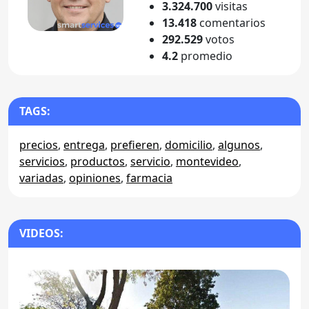
3.324.700
visitas
13.418
comentarios
292.529
votos
4.2
promedio
TAGS:
precios
,
entrega
,
prefieren
,
domicilio
,
algunos
,
servicios
,
productos
,
servicio
,
montevideo
,
variadas
,
opiniones
,
farmacia
VIDEOS: