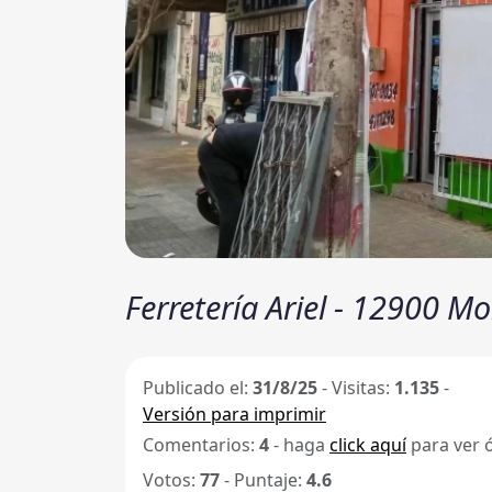
Ferretería Ariel - 12900 M
Publicado el:
31/8/25
-
Visitas:
1.135
-
Versión para imprimir
Comentarios:
4
- haga
click aquí
para ver 
Votos:
77
- Puntaje:
4.6