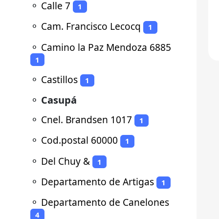
⚬
Calle 7
1
⚬
Cam. Francisco Lecocq
1
⚬
Camino la Paz Mendoza 6885
1
⚬
Castillos
1
⚬
Casupá
⚬
Cnel. Brandsen 1017
1
⚬
Cod.postal 60000
1
⚬
Del Chuy &
1
⚬
Departamento de Artigas
1
⚬
Departamento de Canelones
4