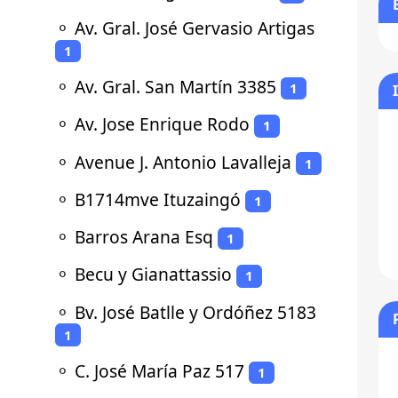
⚬
Av. Gral. José Gervasio Artigas
1
⚬
Av. Gral. San Martín 3385
1
⚬
Av. Jose Enrique Rodo
1
⚬
Avenue J. Antonio Lavalleja
1
⚬
B1714mve Ituzaingó
1
⚬
Barros Arana Esq
1
⚬
Becu y Gianattassio
1
⚬
Bv. José Batlle y Ordóñez 5183
1
⚬
C. José María Paz 517
1