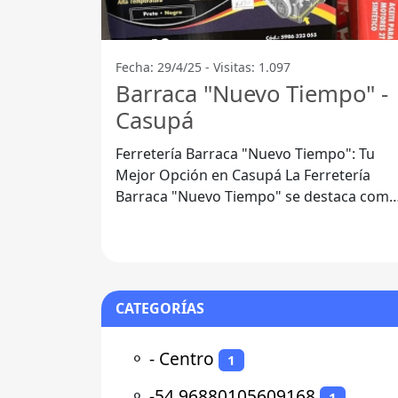
Fecha: 29/4/25 - Visitas: 1.097
Barraca "Nuevo Tiempo" -
Casupá
Ferretería Barraca "Nuevo Tiempo": Tu
Mejor Opción en Casupá La Ferretería
Barraca "Nuevo Tiempo" se destaca como
uno de los principales destinos para la
CATEGORÍAS
⚬
- Centro
1
⚬
-54.96880105609168
1