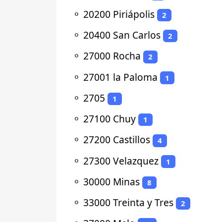
⚬
20200 Piriápolis
2
⚬
20400 San Carlos
2
⚬
27000 Rocha
2
⚬
27001 la Paloma
1
⚬
2705
1
⚬
27100 Chuy
1
⚬
27200 Castillos
4
⚬
27300 Velazquez
1
⚬
30000 Minas
8
⚬
33000 Treinta y Tres
2