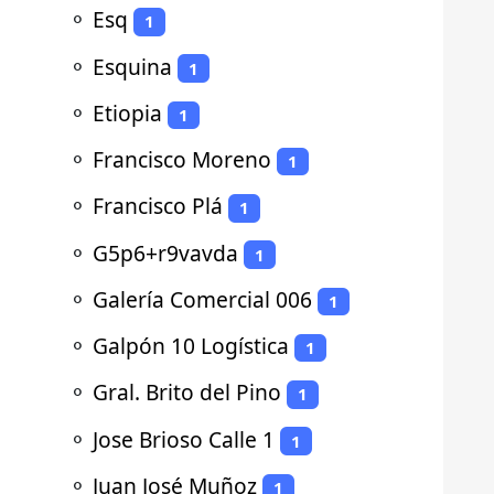
⚬
Esq
1
⚬
Esquina
1
⚬
Etiopia
1
⚬
Francisco Moreno
1
⚬
Francisco Plá
1
⚬
G5p6+r9vavda
1
⚬
Galería Comercial 006
1
⚬
Galpón 10 Logística
1
⚬
Gral. Brito del Pino
1
⚬
Jose Brioso Calle 1
1
⚬
Juan José Muñoz
1