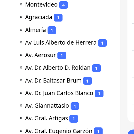
⚬
Montevideo
4
⚬
Agraciada
1
⚬
Almería
1
⚬
Av Luis Alberto de Herrera
1
⚬
Av. Aerosur
1
⚬
Av. Dr. Alberto D. Roldan
1
⚬
Av. Dr. Baltasar Brum
1
⚬
Av. Dr. Juan Carlos Blanco
1
⚬
Av. Giannattasio
1
⚬
Av. Gral. Artigas
1
⚬
Av. Gral. Eugenio Garzón
1