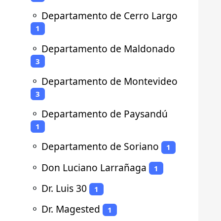
⚬
Departamento de Cerro Largo
1
⚬
Departamento de Maldonado
3
⚬
Departamento de Montevideo
3
⚬
Departamento de Paysandú
1
⚬
Departamento de Soriano
1
⚬
Don Luciano Larrañaga
1
⚬
Dr. Luis 30
1
⚬
Dr. Magested
1