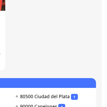
⚬
80500 Ciudad del Plata
1
⚬
90000 Canelones
4