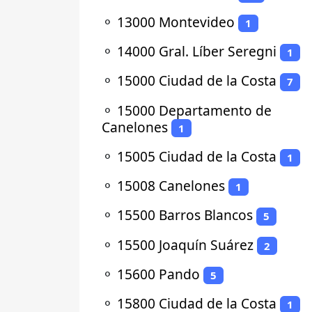
⚬
13000 Montevideo
1
⚬
14000 Gral. Líber Seregni
1
⚬
15000 Ciudad de la Costa
7
⚬
15000 Departamento de
Canelones
1
⚬
15005 Ciudad de la Costa
1
⚬
15008 Canelones
1
⚬
15500 Barros Blancos
5
⚬
15500 Joaquín Suárez
2
⚬
15600 Pando
5
⚬
15800 Ciudad de la Costa
1