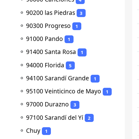
⚬
90200 las Piedras
3
⚬
90300 Progreso
1
⚬
91000 Pando
1
⚬
91400 Santa Rosa
1
⚬
94000 Florida
5
⚬
94100 Sarandí Grande
1
⚬
95100 Veinticinco de Mayo
1
⚬
97000 Durazno
3
⚬
97100 Sarandí del Yí
2
⚬
Chuy
1