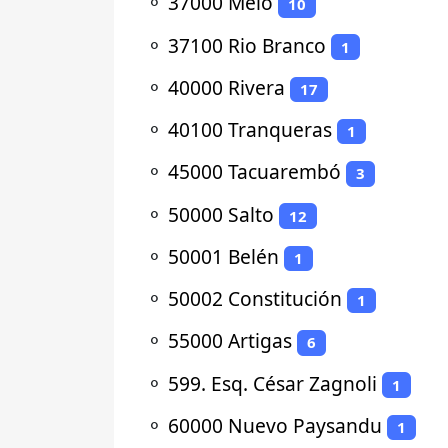
⚬
37000 Melo
10
⚬
37100 Rio Branco
1
⚬
40000 Rivera
17
⚬
40100 Tranqueras
1
⚬
45000 Tacuarembó
3
⚬
50000 Salto
12
⚬
50001 Belén
1
⚬
50002 Constitución
1
⚬
55000 Artigas
6
⚬
599. Esq. César Zagnoli
1
⚬
60000 Nuevo Paysandu
1