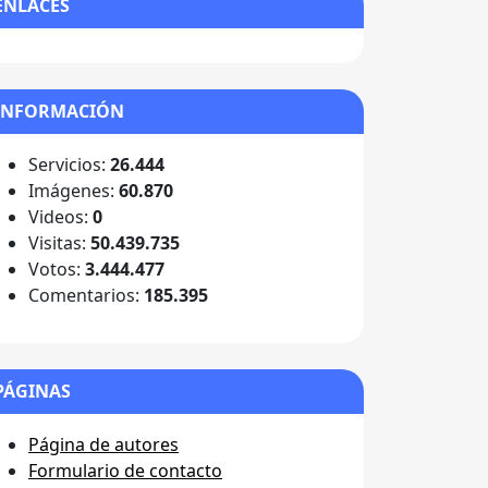
ENLACES
INFORMACIÓN
Servicios:
26.444
Imágenes:
60.870
Videos:
0
Visitas:
50.439.735
Votos:
3.444.477
Comentarios:
185.395
PÁGINAS
Página de autores
Formulario de contacto