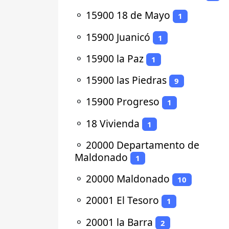
⚬
15900 18 de Mayo
1
⚬
15900 Juanicó
1
⚬
15900 la Paz
1
⚬
15900 las Piedras
9
⚬
15900 Progreso
1
⚬
18 Vivienda
1
⚬
20000 Departamento de
Maldonado
1
⚬
20000 Maldonado
10
⚬
20001 El Tesoro
1
⚬
20001 la Barra
2