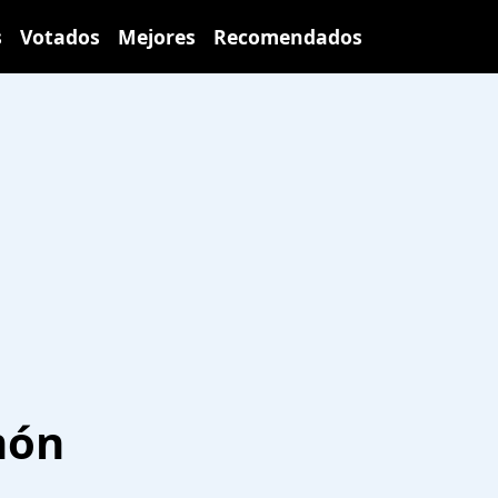
s
Votados
Mejores
Recomendados
món