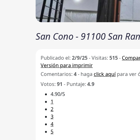
San Cono - 91100 San Ra
Publicado el:
2/9/25
-
Visitas:
515
-
Compar
Versión para imprimir
Comentarios:
4
- haga
click aquí
para ver 
Votos:
91
- Puntaje:
4.9
4.90/5
1
2
3
4
5