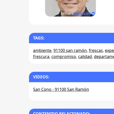
TAGS:
ambiente
,
91100 san ramón
,
frescas
,
expe
frescura
,
compromiso
,
calidad
,
departam
VIDEOS:
San Cono - 91100 San Ramón
CONTENIDO RELACIONADO: