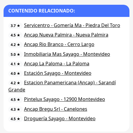
CONTENIDO RELACIONADO:
Servicentro - Gomería Ma - Piedra Del Toro
3.7 ★
Ancap Nueva Palmira - Nueva Palmira
4.5 ★
Ancap Rio Branco - Cerro Largo
4.2 ★
Inmobiliaria Mas Sayago - Montevideo
5.0 ★
Ancap La Paloma - La Paloma
4.1 ★
Estación Sayago - Montevideo
4.0 ★
Estacion Panamericana (Ancap) - Sarandí
4.2 ★
Grande
Pintelux Sayago - 12900 Montevideo
4.5 ★
Ancap Bregu Srl - Canelones
4.3 ★
Droguería Sayago - Montevideo
4.5 ★