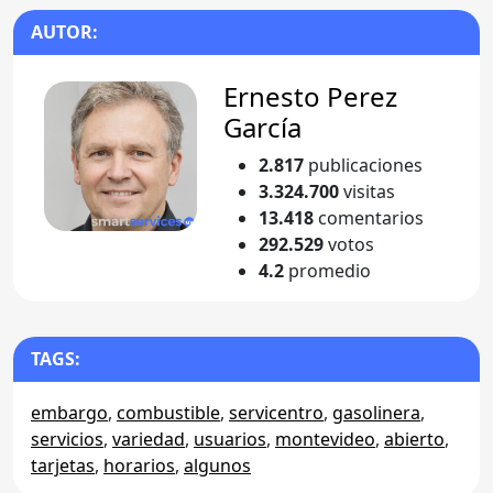
AUTOR:
Ernesto Perez
García
2.817
publicaciones
3.324.700
visitas
13.418
comentarios
292.529
votos
4.2
promedio
TAGS:
embargo
,
combustible
,
servicentro
,
gasolinera
,
servicios
,
variedad
,
usuarios
,
montevideo
,
abierto
,
tarjetas
,
horarios
,
algunos