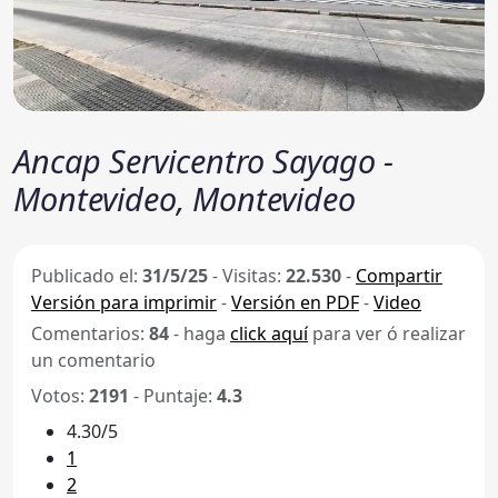
Ancap Servicentro Sayago -
Montevideo, Montevideo
Publicado el:
31/5/25
-
Visitas:
22.530
-
Compartir
Versión para imprimir
-
Versión en PDF
-
Video
Comentarios:
84
- haga
click aquí
para ver ó realizar
un comentario
Votos:
2191
- Puntaje:
4.3
4.30/5
1
2