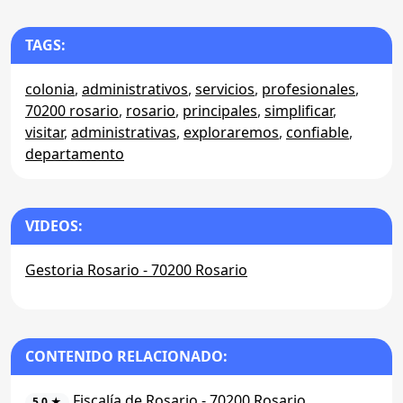
TAGS:
colonia
,
administrativos
,
servicios
,
profesionales
,
70200 rosario
,
rosario
,
principales
,
simplificar
,
visitar
,
administrativas
,
exploraremos
,
confiable
,
departamento
VIDEOS:
Gestoria Rosario - 70200 Rosario
CONTENIDO RELACIONADO:
Fiscalía de Rosario - 70200 Rosario
5.0 ★