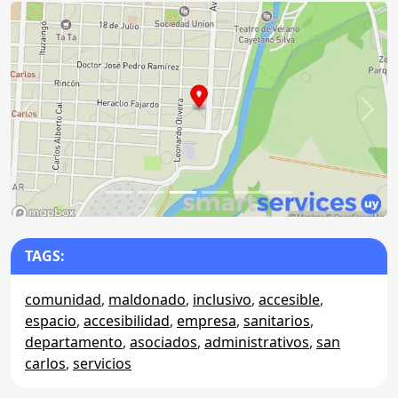
Anterior
Sigu
TAGS:
comunidad
,
maldonado
,
inclusivo
,
accesible
,
espacio
,
accesibilidad
,
empresa
,
sanitarios
,
departamento
,
asociados
,
administrativos
,
san
carlos
,
servicios