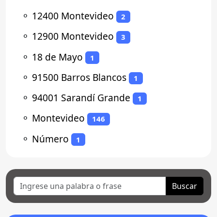
⚬
12400 Montevideo
2
⚬
12900 Montevideo
3
⚬
18 de Mayo
1
⚬
91500 Barros Blancos
1
⚬
94001 Sarandí Grande
1
⚬
Montevideo
146
⚬
Número
1
Buscar