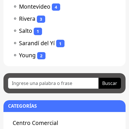
⚬
Montevideo
4
⚬
Rivera
3
⚬
Salto
1
⚬
Sarandí del Yí
1
⚬
Young
2
Buscar
CATEGORÍAS
Centro Comercial