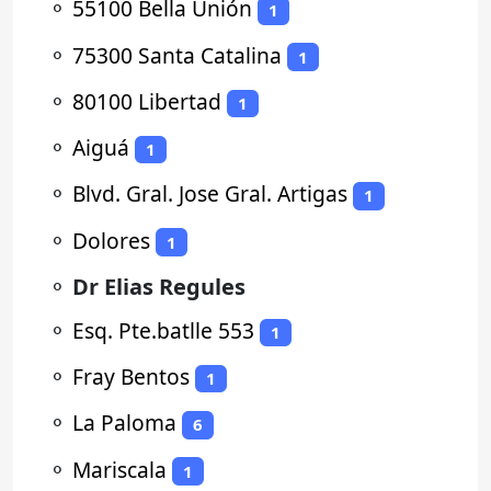
⚬
55100 Bella Unión
1
⚬
75300 Santa Catalina
1
⚬
80100 Libertad
1
⚬
Aiguá
1
⚬
Blvd. Gral. Jose Gral. Artigas
1
⚬
Dolores
1
⚬
Dr Elias Regules
⚬
Esq. Pte.batlle 553
1
⚬
Fray Bentos
1
⚬
La Paloma
6
⚬
Mariscala
1