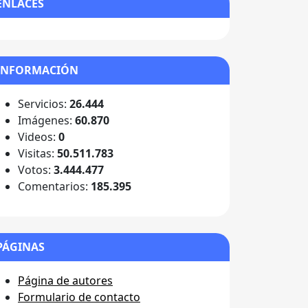
ENLACES
INFORMACIÓN
Servicios:
26.444
Imágenes:
60.870
Videos:
0
Visitas:
50.511.783
Votos:
3.444.477
Comentarios:
185.395
PÁGINAS
Página de autores
Formulario de contacto