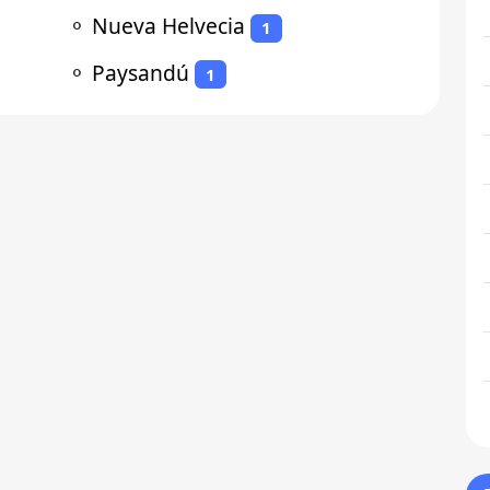
⚬
Nueva Helvecia
1
⚬
Paysandú
1