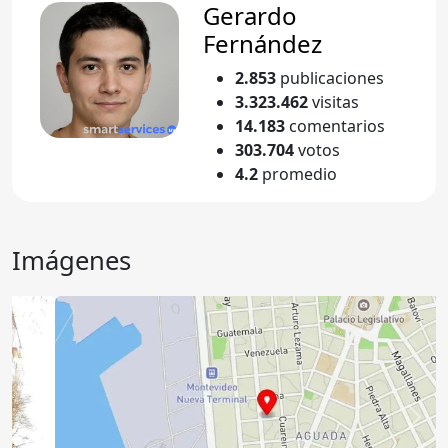
Gerardo
Fernández
2.853
publicaciones
3.323.462
visitas
14.183
comentarios
303.704
votos
4.2
promedio
Imágenes
Anterior
Sigu