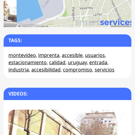
TAGS:
montevideo
,
imprenta
,
accesible
,
usuarios
,
estacionamiento
,
calidad
,
uruguay
,
entrada
,
industria
,
accesibilidad
,
compromiso
,
servicios
VIDEOS: