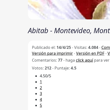
Abitab - Montevideo, Mont
Publicado el:
14/4/25
-
Visitas:
4.084
-
Comp
Versión para imprimir
-
Versión en PDF
-
V
Comentarios:
77
- haga
click aquí
para ver
Votos:
212
- Puntaje:
4.5
4.50/5
1
2
3
4
5