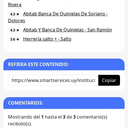
Rivera
Abitab Banca De Quinielas De Soriano -
4.3 ★
Dolores
Abitab Y Banca De Quinielas - San Ramón
4.3 ★
Herrería salto + - Salto
3.6 ★
REFIERA ESTE CONTENIDO:
Copiar
COMENTARIOS:
Mostrando del
1
hasta el
3
de
3
comentario(s)
recibido(s).