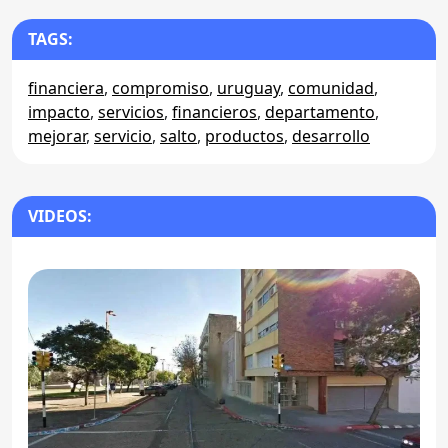
TAGS:
financiera
,
compromiso
,
uruguay
,
comunidad
,
impacto
,
servicios
,
financieros
,
departamento
,
mejorar
,
servicio
,
salto
,
productos
,
desarrollo
VIDEOS: