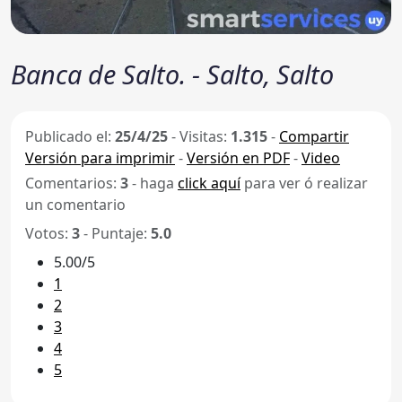
Banca de Salto. - Salto, Salto
Publicado el:
25/4/25
-
Visitas:
1.315
-
Compartir
Versión para imprimir
-
Versión en PDF
-
Video
Comentarios:
3
- haga
click aquí
para ver ó realizar
un comentario
Votos:
3
- Puntaje:
5.0
5.00/5
1
2
3
4
5