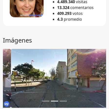
4.489.340
visitas
13.324
comentarios
409.293
votos
4.3
promedio
Imágenes
Anterior
Sigu