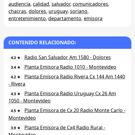
audiencia
,
calidad
,
salvador
,
comunicadores
,
chacras
,
dolores
,
uruguay
,
soriano
,
entretenimiento
,
departamento
,
emisora
CONTENIDO RELACIONADO:
Radio San Salvador Am 1580 - Dolores
4.2 ★
Planta Emisora Radio 1010 - Montevideo
3.4 ★
Planta Emisora Radio Rivera Cx 144 Am 1440
4.2 ★
- Rivera
Planta Emisora Radio Uruguay Cx 26 Am
4.3 ★
1050 - Montevideo
Planta Emisora de Cx 20 Radio Monte Carlo -
4.5 ★
Montevideo
Planta Emisora de Cx4 Radio Rural -
3.9 ★
Montevideo