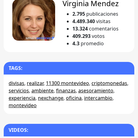
Virginia Mendez
2.795
publicaciones
4.489.340
visitas
13.324
comentarios
409.293
votos
4.3
promedio
TAGS:
divisas
,
realizar
,
11300 montevideo
,
criptomonedas
,
servicios
,
ambiente
,
finanzas
,
asesoramiento
,
experiencia
,
nexchange
,
oficina
,
intercambio
,
montevideo
VIDEOS: