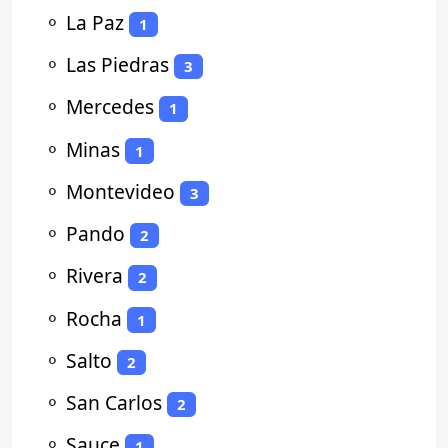
⚬
La Paz
1
⚬
Las Piedras
3
⚬
Mercedes
1
⚬
Minas
1
⚬
Montevideo
3
⚬
Pando
2
⚬
Rivera
2
⚬
Rocha
1
⚬
Salto
2
⚬
San Carlos
2
⚬
Sauce
1