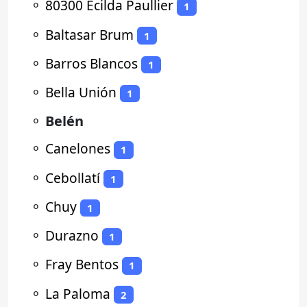
⚬
80300 Ecilda Paullier
1
⚬
Baltasar Brum
1
⚬
Barros Blancos
1
⚬
Bella Unión
1
⚬
Belén
⚬
Canelones
1
⚬
Cebollatí
1
⚬
Chuy
1
⚬
Durazno
1
⚬
Fray Bentos
1
⚬
La Paloma
2