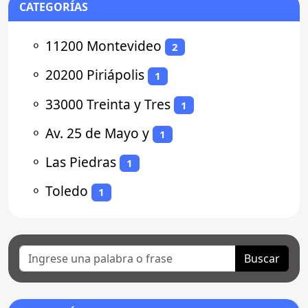
CATEGORÍAS
⚬
11200 Montevideo
2
⚬
20200 Piriápolis
1
⚬
33000 Treinta y Tres
1
⚬
Av. 25 de Mayo y
1
⚬
Las Piedras
1
⚬
Toledo
1
Buscar