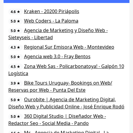
Kraken - 20200 Piriápolis
4.6 ★
Web Coders - La Paloma
5.0 ★
Agencia de Marketing y Diseño Web -
5.0 ★
Sieteyseis - Libertad
Regional Sur Emisora Web - Montevideo
4.3 ★
Agencia web 3.0 - Fray Bentos
5.0 ★
Zona Web Sas - Policarbonatoya! - Galpón 10
4.5 ★
Logística
Bike Tours Uruguay- Bookings on Web/
3.9 ★
Reservas por Web - Punta Del Este
Ourobite | Agencia de Marketing Digital,
5.0 ★
Diseño Web y Publicidad Online - José Enrique Rodó
360 Digital Studio | Diseñador Web -
5.0 ★
Redactor Seo - Social Media - Pando
Ms - Agencia de Marketing Digital - La