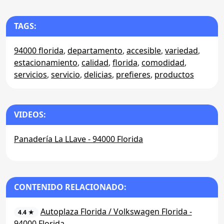
TAGS:
94000 florida
,
departamento
,
accesible
,
variedad
,
estacionamiento
,
calidad
,
florida
,
comodidad
,
servicios
,
servicio
,
delicias
,
prefieres
,
productos
VIDEOS:
Panadería La LLave - 94000 Florida
CONTENIDO RELACIONADO:
Autoplaza Florida / Volkswagen Florida -
4.4 ★
94000 Florida