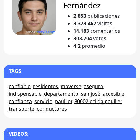
Fernández
2.853
publicaciones
3.323.462
visitas
14.183
comentarios
303.704
votos
4.2
promedio
TAGS:
confiable
,
residentes
,
moverse
,
asegura
,
indispensable
,
departamento
,
san josé
,
accesible
,
confianza
,
servicio
,
paullier
,
80002 ecilda paullier
,
transporte
,
conductores
VIDEOS: