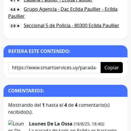
4.1 ★
Grupo Agencia - Dac Ecilda Paullier - Ecilda
4.8 ★
Paullier
Seccional 5 de Policia - 80300 Ecilda Paullier
3.9 ★
REFIERA ESTE CONTENIDO:
Copiar
COMENTARIOS:
Mostrando del
1
hasta el
4
de
4
comentario(s)
recibido(s).
Lounes De La Ossa
:
(18/8/25, 18:40)
La parada de taxis en Ecilda es bastante