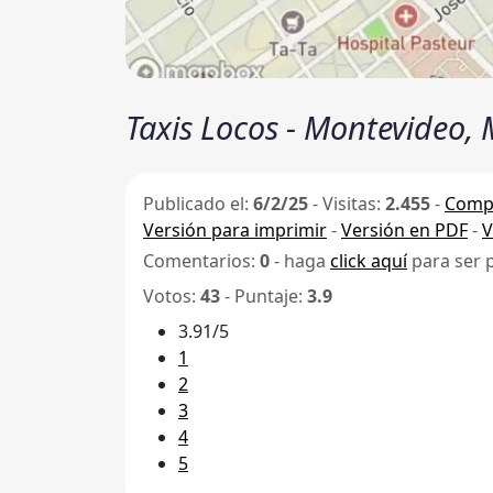
Taxis Locos - Montevideo,
Publicado el:
6/2/25
-
Visitas:
2.455
-
Compa
Versión para imprimir
-
Versión en PDF
-
V
Comentarios:
0
- haga
click aquí
para ser 
Votos:
43
- Puntaje:
3.9
3.91/5
1
2
3
4
5