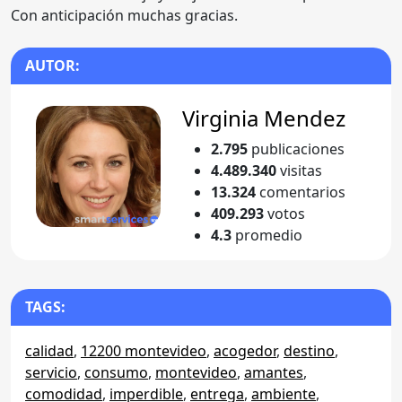
Con anticipación muchas gracias.
AUTOR:
Virginia Mendez
2.795
publicaciones
4.489.340
visitas
13.324
comentarios
409.293
votos
4.3
promedio
TAGS:
calidad
,
12200 montevideo
,
acogedor
,
destino
,
servicio
,
consumo
,
montevideo
,
amantes
,
comodidad
,
imperdible
,
entrega
,
ambiente
,