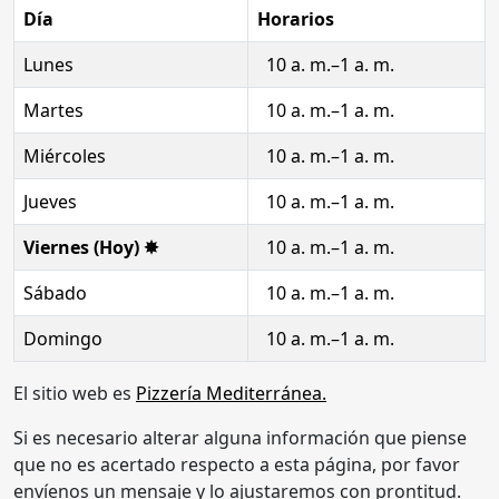
Día
Horarios
Lunes
10 a. m.–1 a. m.
Martes
10 a. m.–1 a. m.
Miércoles
10 a. m.–1 a. m.
Jueves
10 a. m.–1 a. m.
Viernes (Hoy) ✸
10 a. m.–1 a. m.
Sábado
10 a. m.–1 a. m.
Domingo
10 a. m.–1 a. m.
El sitio web es
Pizzería Mediterránea.
Si es necesario alterar alguna información que piense
que no es acertado respecto a esta página, por favor
envíenos un mensaje y lo ajustaremos con prontitud.