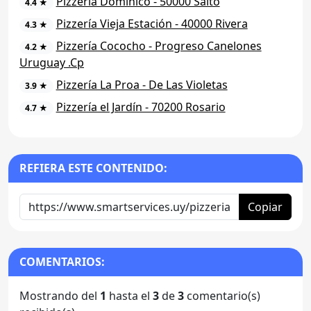
Pizzería Dominico - 50000 Salto
4.4 ★
Pizzería Vieja Estación - 40000 Rivera
4.3 ★
Pizzería Cococho - Progreso Canelones
4.2 ★
Uruguay .Cp
Pizzería La Proa - De Las Violetas
3.9 ★
Pizzería el Jardín - 70200 Rosario
4.7 ★
REFIERA ESTE CONTENIDO:
Copiar
COMENTARIOS:
Mostrando del
1
hasta el
3
de
3
comentario(s)