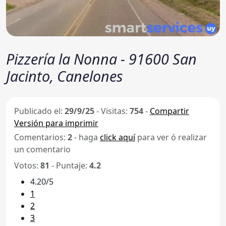
Pizzería la Nonna - 91600 San
Jacinto, Canelones
Publicado el:
29/9/25
-
Visitas:
754
-
Compartir
Versión para imprimir
Comentarios:
2
- haga
click aquí
para ver ó realizar
un comentario
Votos:
81
- Puntaje:
4.2
4.20/5
1
2
3