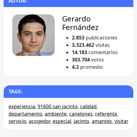
AUTOR:
Gerardo
Fernández
2.853
publicaciones
3.323.462
visitas
14.183
comentarios
303.704
votos
4.2
promedio
TAGS:
experiencia
,
91600 san jacinto
,
calidad
,
departamento
,
ambiente
,
canelones
,
referente
,
servicio
,
acogedor
,
especial
,
jacinto
,
amantes
,
visitar