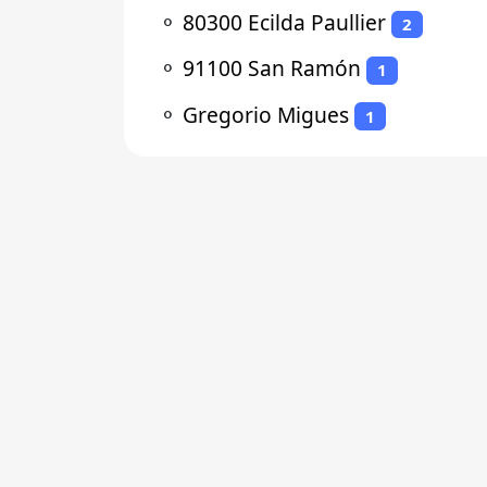
⚬
80300 Ecilda Paullier
2
⚬
91100 San Ramón
1
⚬
Gregorio Migues
1