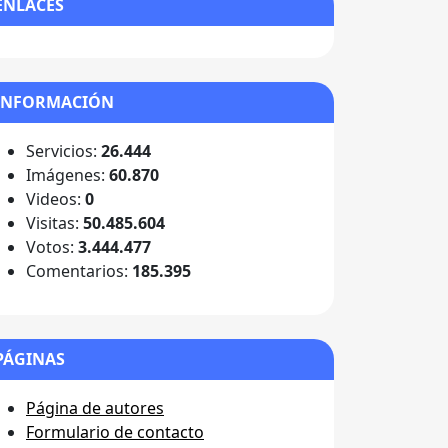
ENLACES
INFORMACIÓN
Servicios:
26.444
Imágenes:
60.870
Videos:
0
Visitas:
50.485.604
Votos:
3.444.477
Comentarios:
185.395
PÁGINAS
Página de autores
Formulario de contacto