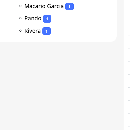
⚬
Macario Garcia
1
⚬
Pando
1
⚬
Rivera
1