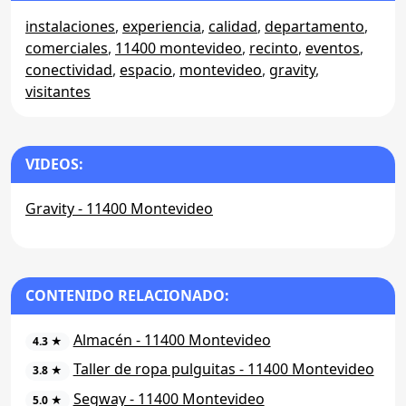
instalaciones
,
experiencia
,
calidad
,
departamento
,
comerciales
,
11400 montevideo
,
recinto
,
eventos
,
conectividad
,
espacio
,
montevideo
,
gravity
,
visitantes
VIDEOS:
Gravity - 11400 Montevideo
CONTENIDO RELACIONADO:
Almacén - 11400 Montevideo
4.3 ★
Taller de ropa pulguitas - 11400 Montevideo
3.8 ★
Segway - 11400 Montevideo
5.0 ★