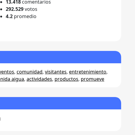
13.418
comentarios
292.529
votos
4.2
promedio
ventos
,
comunidad
,
visitantes
,
entretenimiento
,
enida aigua
,
actividades
,
productos
,
promueve
a