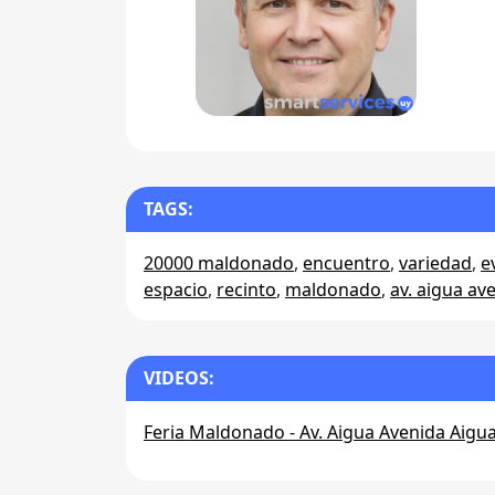
TAGS:
20000 maldonado
,
encuentro
,
variedad
,
e
espacio
,
recinto
,
maldonado
,
av. aigua av
VIDEOS:
Feria Maldonado - Av. Aigua Avenida Aigu