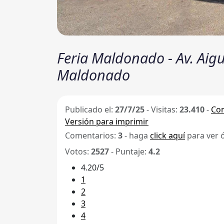
Feria Maldonado - Av. Aig
Maldonado
Publicado el:
27/7/25
-
Visitas:
23.410
-
Com
Versión para imprimir
Comentarios:
3
- haga
click aquí
para ver 
Votos:
2527
- Puntaje:
4.2
4.20/5
1
2
3
4