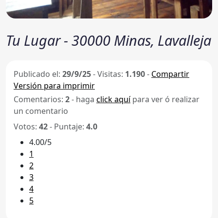
Tu Lugar - 30000 Minas, Lavalleja
Publicado el:
29/9/25
-
Visitas:
1.190
-
Compartir
Versión para imprimir
Comentarios:
2
- haga
click aquí
para ver ó realizar
un comentario
Votos:
42
- Puntaje:
4.0
4.00/5
1
2
3
4
5