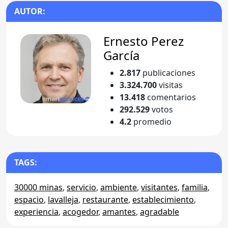
AUTOR:
Ernesto Perez
García
2.817
publicaciones
3.324.700
visitas
13.418
comentarios
292.529
votos
4.2
promedio
TAGS:
30000 minas
,
servicio
,
ambiente
,
visitantes
,
familia
,
espacio
,
lavalleja
,
restaurante
,
establecimiento
,
experiencia
,
acogedor
,
amantes
,
agradable