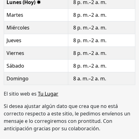
Lunes (Hoy) ✸
8 p. m.–2 a. m.
Martes
8 p. m.–2 a. m.
Miércoles
8 p. m.–2 a. m.
Jueves
8 p. m.–2 a. m.
Viernes
8 p. m.–2 a. m.
Sábado
8 p. m.–2 a. m.
Domingo
8 a. m.–2 a. m.
El sitio web es
Tu Lugar
Si desea ajustar algún dato que crea que no está
correcto respecto a este sitio, le pedimos envíenos un
mensaje e lo corregiremos con prontitud. Con
anticipación gracias por su colaboración.