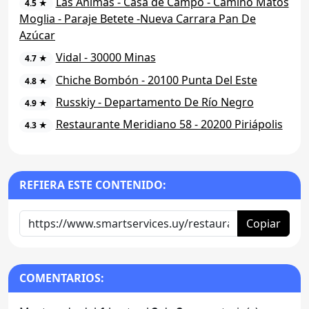
Las Animas - Casa de Campo - Camino Matos
4.5 ★
Moglia - Paraje Betete -Nueva Carrara Pan De
Azúcar
Vidal - 30000 Minas
4.7 ★
Chiche Bombón - 20100 Punta Del Este
4.8 ★
Russkiy - Departamento De Río Negro
4.9 ★
Restaurante Meridiano 58 - 20200 Piriápolis
4.3 ★
REFIERA ESTE CONTENIDO:
Copiar
COMENTARIOS: