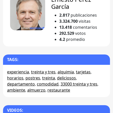
García
2.817
publicaciones
3.324.700
visitas
13.418
comentarios
292.529
votos
4.2
promedio
TAGS:
experiencia
,
treinta y tres
,
alquimia
,
tarjetas
,
horarios
,
postres
,
treinta
,
deliciosos
,
departamento
,
comodidad
,
33000 treinta y tres
,
ambiente
,
almuerzo
,
restaurante
VIDEOS: