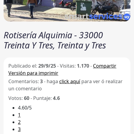
Rotisería Alquimia - 33000
Treinta Y Tres, Treinta y Tres
Publicado el:
29/9/25
-
Visitas:
1.170
-
Compartir
Versión para imprimir
Comentarios:
3
- haga
click aquí
para ver ó realizar
un comentario
Votos:
60
- Puntaje:
4.6
4.60/5
1
2
3