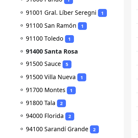
⚬
91001 Gral. Líber Seregni
1
⚬
91100 San Ramón
1
⚬
91100 Toledo
1
⚬
91400 Santa Rosa
⚬
91500 Sauce
5
⚬
91500 Villa Nueva
1
⚬
91700 Montes
1
⚬
91800 Tala
2
⚬
94000 Florida
2
⚬
94100 Sarandí Grande
2