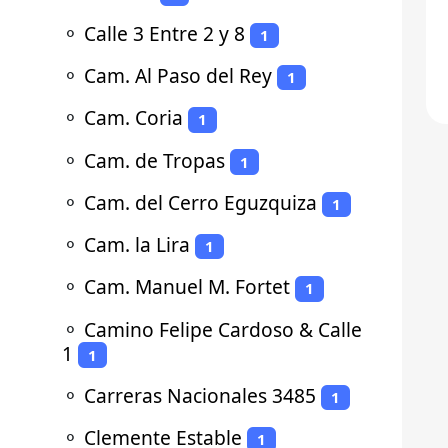
⚬
Calle 3 Entre 2 y 8
1
⚬
Cam. Al Paso del Rey
1
⚬
Cam. Coria
1
⚬
Cam. de Tropas
1
⚬
Cam. del Cerro Eguzquiza
1
⚬
Cam. la Lira
1
⚬
Cam. Manuel M. Fortet
1
⚬
Camino Felipe Cardoso & Calle
1
1
⚬
Carreras Nacionales 3485
1
⚬
Clemente Estable
1