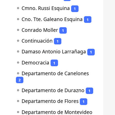
⚬
Cmno. Russi Esquina
1
⚬
Cno. Tte. Galeano Esquina
1
⚬
Conrado Moller
1
⚬
Continuación
1
⚬
Damaso Antonio Larrañaga
1
⚬
Democracia
1
⚬
Departamento de Canelones
2
⚬
Departamento de Durazno
1
⚬
Departamento de Flores
1
⚬
Departamento de Montevideo