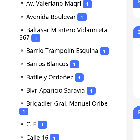
⚬
Av. Valeriano Magri
1
⚬
Avenida Boulevar
1
⚬
Baltasar Montero Vidaurreta
367
1
⚬
Barrio Trampolín Esquina
1
⚬
Barros Blancos
1
⚬
Batlle y Ordoñez
1
⚬
Blvr. Aparicio Saravia
1
⚬
Brigadier Gral. Manuel Oribe
1
⚬
C. F
1
⚬
Calle 16
1