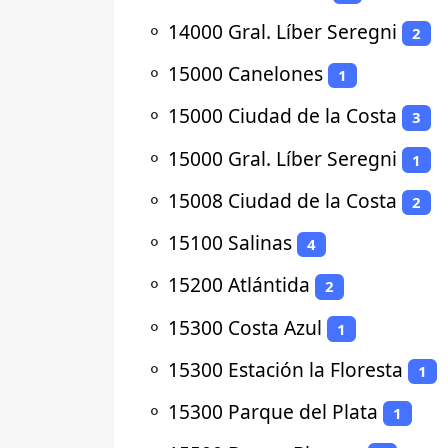
⚬
14000 Gral. Líber Seregni
2
⚬
15000 Canelones
1
⚬
15000 Ciudad de la Costa
3
⚬
15000 Gral. Líber Seregni
1
⚬
15008 Ciudad de la Costa
2
⚬
15100 Salinas
4
⚬
15200 Atlántida
2
⚬
15300 Costa Azul
1
⚬
15300 Estación la Floresta
1
⚬
15300 Parque del Plata
1