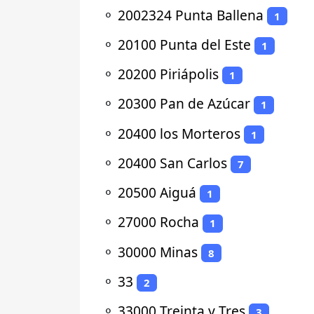
⚬
2002324 Punta Ballena
1
⚬
20100 Punta del Este
1
⚬
20200 Piriápolis
1
⚬
20300 Pan de Azúcar
1
⚬
20400 los Morteros
1
⚬
20400 San Carlos
7
⚬
20500 Aiguá
1
⚬
27000 Rocha
1
⚬
30000 Minas
8
⚬
33
2
⚬
33000 Treinta y Tres
3