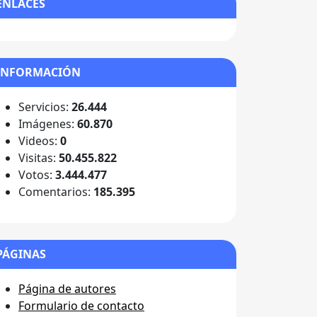
ENLACES
INFORMACIÓN
Servicios:
26.444
Imágenes:
60.870
Videos:
0
Visitas:
50.455.822
Votos:
3.444.477
Comentarios:
185.395
PÁGINAS
Página de autores
Formulario de contacto