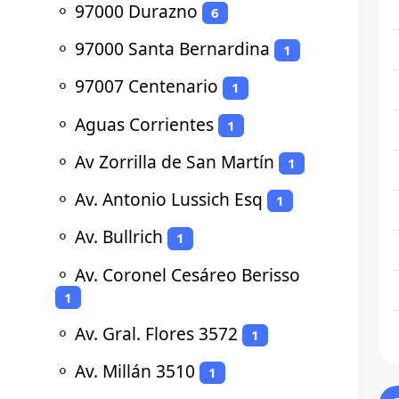
⚬
97000 Durazno
6
⚬
97000 Santa Bernardina
1
⚬
97007 Centenario
1
⚬
Aguas Corrientes
1
⚬
Av Zorrilla de San Martín
1
⚬
Av. Antonio Lussich Esq
1
⚬
Av. Bullrich
1
⚬
Av. Coronel Cesáreo Berisso
1
⚬
Av. Gral. Flores 3572
1
⚬
Av. Millán 3510
1