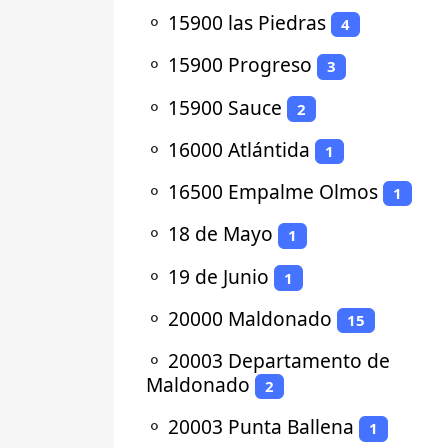
⚬
15900 las Piedras
4
⚬
15900 Progreso
3
⚬
15900 Sauce
2
⚬
16000 Atlántida
1
⚬
16500 Empalme Olmos
1
⚬
18 de Mayo
1
⚬
19 de Junio
1
⚬
20000 Maldonado
15
⚬
20003 Departamento de
Maldonado
2
⚬
20003 Punta Ballena
1