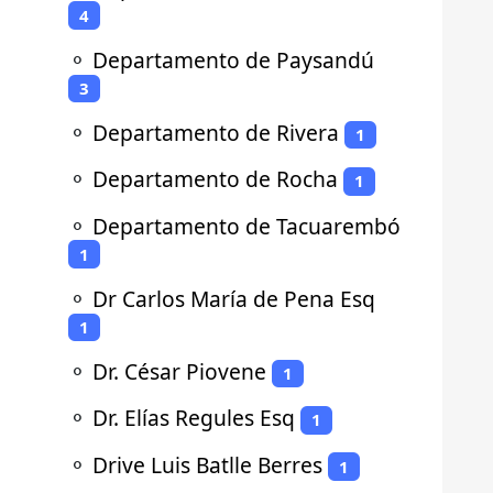
4
⚬
Departamento de Paysandú
3
⚬
Departamento de Rivera
1
⚬
Departamento de Rocha
1
⚬
Departamento de Tacuarembó
1
⚬
Dr Carlos María de Pena Esq
1
⚬
Dr. César Piovene
1
⚬
Dr. Elías Regules Esq
1
⚬
Drive Luis Batlle Berres
1