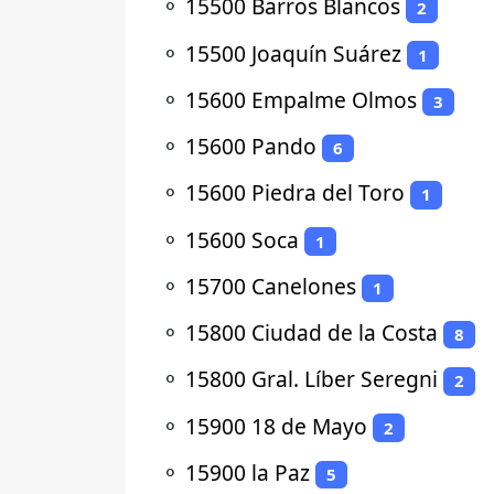
⚬
15500 Barros Blancos
2
⚬
15500 Joaquín Suárez
1
⚬
15600 Empalme Olmos
3
⚬
15600 Pando
6
⚬
15600 Piedra del Toro
1
⚬
15600 Soca
1
⚬
15700 Canelones
1
⚬
15800 Ciudad de la Costa
8
⚬
15800 Gral. Líber Seregni
2
⚬
15900 18 de Mayo
2
⚬
15900 la Paz
5