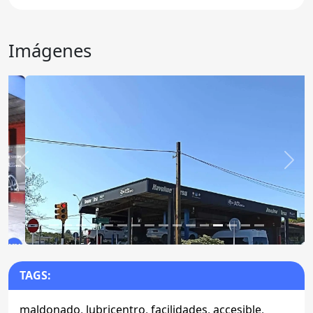
Imágenes
Anterior
Sigu
TAGS:
maldonado
,
lubricentro
,
facilidades
,
accesible
,