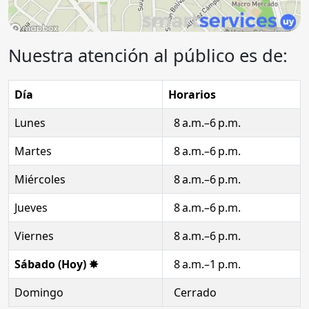
Nuestra atención al público es de:
Día
Horarios
Lunes
8 a.m.–6 p.m.
Martes
8 a.m.–6 p.m.
Miércoles
8 a.m.–6 p.m.
Jueves
8 a.m.–6 p.m.
Viernes
8 a.m.–6 p.m.
Sábado (Hoy) ✸
8 a.m.–1 p.m.
Domingo
Cerrado