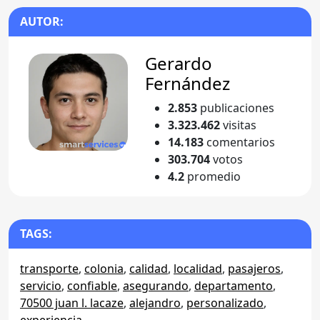
AUTOR:
Gerardo
Fernández
2.853
publicaciones
3.323.462
visitas
14.183
comentarios
303.704
votos
4.2
promedio
TAGS:
transporte
,
colonia
,
calidad
,
localidad
,
pasajeros
,
servicio
,
confiable
,
asegurando
,
departamento
,
70500 juan l. lacaze
,
alejandro
,
personalizado
,
experiencia