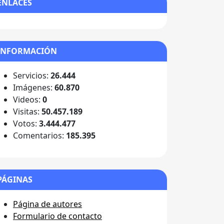
ENLACES
INFORMACIÓN
Servicios:
26.444
Imágenes:
60.870
Videos:
0
Visitas:
50.457.189
Votos:
3.444.477
Comentarios:
185.395
PÁGINAS
Página de autores
Formulario de contacto