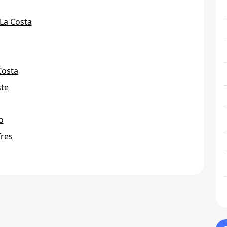
 La Costa
Costa
ste
o
Tres