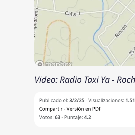
Video: Radio Taxi Ya - Roc
Publicado el:
3/2/25
- Visualizaciones:
1.5
Compartir
-
Versión en PDF
Votos:
63
- Puntaje:
4.2