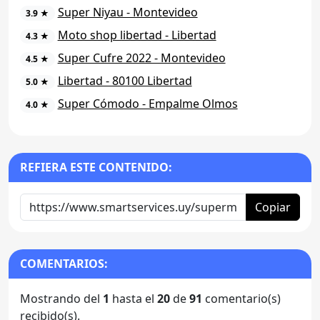
Super Niyau - Montevideo
3.9 ★
Moto shop libertad - Libertad
4.3 ★
Super Cufre 2022 - Montevideo
4.5 ★
Libertad - 80100 Libertad
5.0 ★
Super Cómodo - Empalme Olmos
4.0 ★
REFIERA ESTE CONTENIDO:
Copiar
COMENTARIOS:
Mostrando del
1
hasta el
20
de
91
comentario(s)
recibido(s).