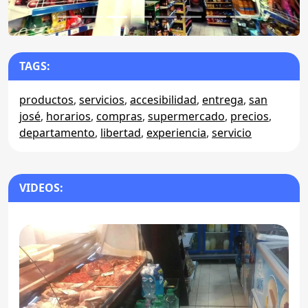
TAGS:
productos
,
servicios
,
accesibilidad
,
entrega
,
san
josé
,
horarios
,
compras
,
supermercado
,
precios
,
departamento
,
libertad
,
experiencia
,
servicio
VIDEOS: