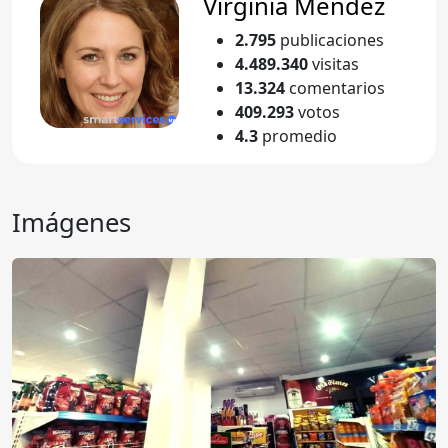
Virginia Mendez
2.795
publicaciones
4.489.340
visitas
13.324
comentarios
409.293
votos
4.3
promedio
Imágenes
Anterior
Sigu