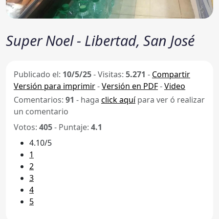
Super Noel - Libertad, San José
Publicado el:
10/5/25
-
Visitas:
5.271
-
Compartir
Versión para imprimir
-
Versión en PDF
-
Video
Comentarios:
91
- haga
click aquí
para ver ó realizar
un comentario
Votos:
405
- Puntaje:
4.1
4.10/5
1
2
3
4
5