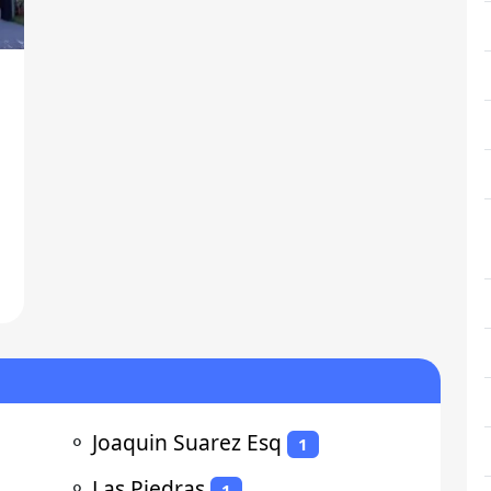
⚬
Joaquin Suarez Esq
1
⚬
Las Piedras
1