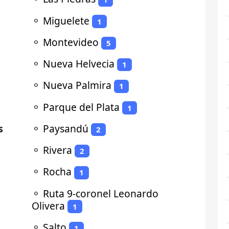
⚬
Miguelete
1
⚬
Montevideo
5
⚬
Nueva Helvecia
1
⚬
Nueva Palmira
1
⚬
Parque del Plata
1
s
⚬
Paysandú
2
⚬
Rivera
2
⚬
Rocha
1
⚬
Ruta 9-coronel Leonardo
Olivera
1
⚬
Salto
1