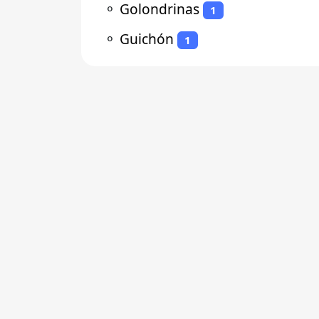
⚬
Golondrinas
1
⚬
Guichón
1