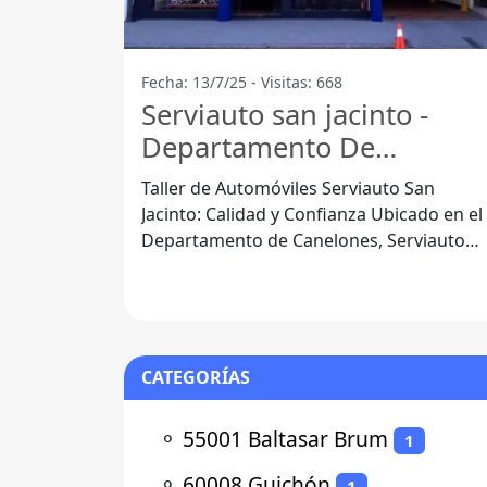
Fecha: 13/7/25 - Visitas: 668
Serviauto san jacinto -
Departamento De
Canelones
Taller de Automóviles Serviauto San
Jacinto: Calidad y Confianza Ubicado en el
Departamento de Canelones, Serviauto
San Jacinto se ha consolidado como un
CATEGORÍAS
⚬
55001 Baltasar Brum
1
⚬
60008 Guichón
1