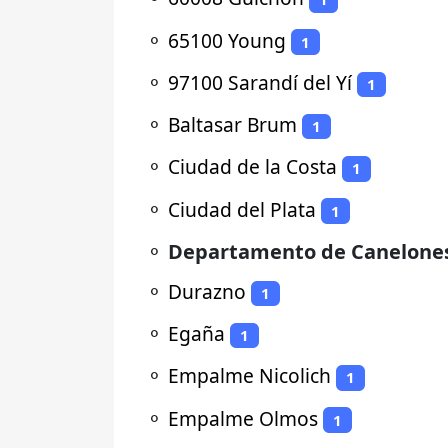
⚬
65100 Young
1
⚬
97100 Sarandí del Yí
1
⚬
Baltasar Brum
1
⚬
Ciudad de la Costa
1
⚬
Ciudad del Plata
1
⚬
Departamento de Canelone
⚬
Durazno
1
⚬
Egaña
1
⚬
Empalme Nicolich
1
⚬
Empalme Olmos
1