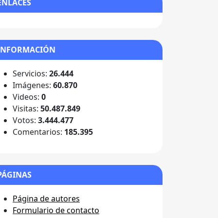
ENLACES
INFORMACIÓN
Servicios:
26.444
Imágenes:
60.870
Videos:
0
Visitas:
50.487.849
Votos:
3.444.477
Comentarios:
185.395
PÁGINAS
Página de autores
Formulario de contacto