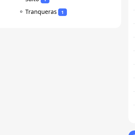
⚬
Tranqueras
1