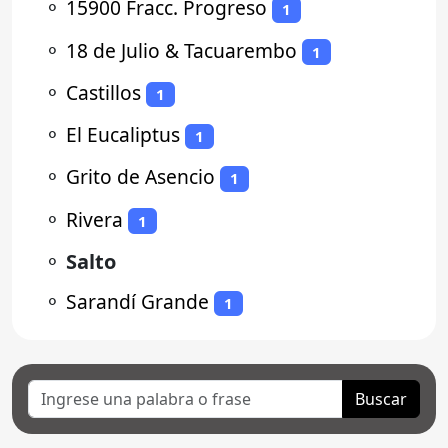
⚬
15900 Fracc. Progreso
1
⚬
18 de Julio & Tacuarembo
1
⚬
Castillos
1
⚬
El Eucaliptus
1
⚬
Grito de Asencio
1
⚬
Rivera
1
⚬
Salto
⚬
Sarandí Grande
1
Buscar