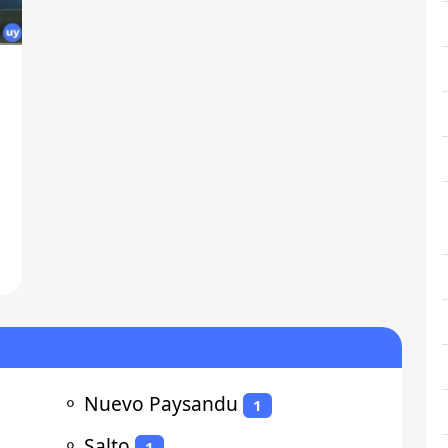
⚬
Nuevo Paysandu
1
⚬
Salto
1