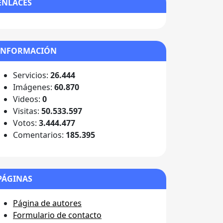
ENLACES
INFORMACIÓN
Servicios:
26.444
Imágenes:
60.870
Videos:
0
Visitas:
50.533.597
Votos:
3.444.477
Comentarios:
185.395
PÁGINAS
Página de autores
Formulario de contacto