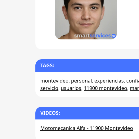
TAGS:
montevideo
,
personal
,
experiencias
,
conf
servicio
,
usuarios
,
11900 montevideo
,
man
VIDEOS:
Motomecanica Alfa - 11900 Montevideo