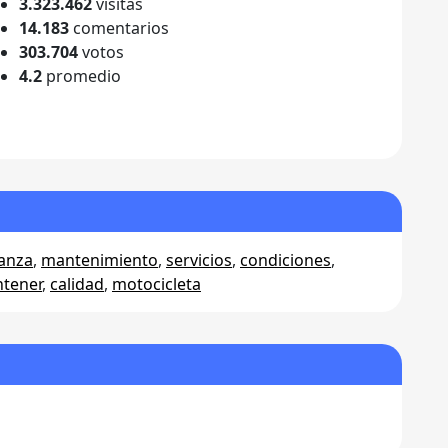
3.323.462
visitas
14.183
comentarios
303.704
votos
4.2
promedio
ianza
,
mantenimiento
,
servicios
,
condiciones
,
tener
,
calidad
,
motocicleta