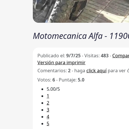
Motomecanica Alfa - 1190
Publicado el:
9/7/25
-
Visitas:
483
-
Compar
Versión para imprimir
Comentarios:
2
- haga
click aquí
para ver 
Votos:
6
- Puntaje:
5.0
5.00/5
1
2
3
4
5