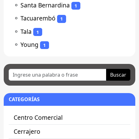
⚬
Santa Bernardina
1
⚬
Tacuarembó
1
⚬
Tala
1
⚬
Young
1
Buscar
CATEGORÍAS
Centro Comercial
Cerrajero