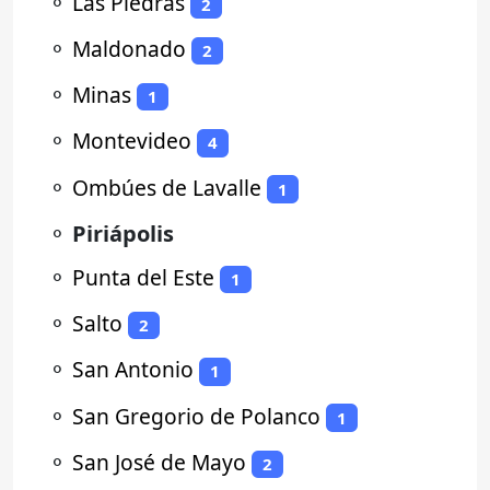
⚬
Las Piedras
2
⚬
Maldonado
2
⚬
Minas
1
⚬
Montevideo
4
⚬
Ombúes de Lavalle
1
⚬
Piriápolis
⚬
Punta del Este
1
⚬
Salto
2
⚬
San Antonio
1
⚬
San Gregorio de Polanco
1
⚬
San José de Mayo
2