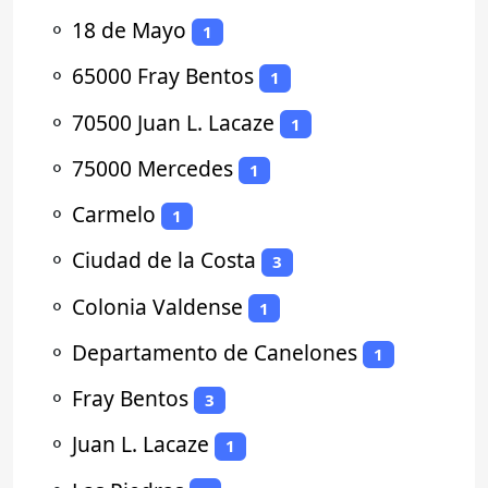
⚬
18 de Mayo
1
⚬
65000 Fray Bentos
1
⚬
70500 Juan L. Lacaze
1
⚬
75000 Mercedes
1
⚬
Carmelo
1
⚬
Ciudad de la Costa
3
⚬
Colonia Valdense
1
⚬
Departamento de Canelones
1
⚬
Fray Bentos
3
⚬
Juan L. Lacaze
1