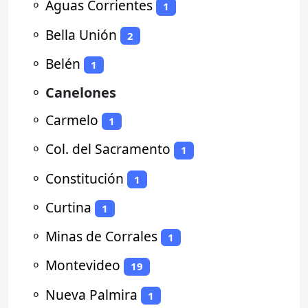
⚬
Aguas Corrientes
1
⚬
Bella Unión
2
⚬
Belén
1
⚬
Canelones
⚬
Carmelo
1
⚬
Col. del Sacramento
1
⚬
Constitución
1
⚬
Curtina
1
⚬
Minas de Corrales
1
⚬
Montevideo
19
⚬
Nueva Palmira
1