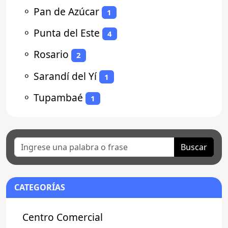
⚬
Pan de Azúcar
1
⚬
Punta del Este
4
⚬
Rosario
2
⚬
Sarandí del Yí
1
⚬
Tupambaé
1
Buscar
CATEGORÍAS
Centro Comercial