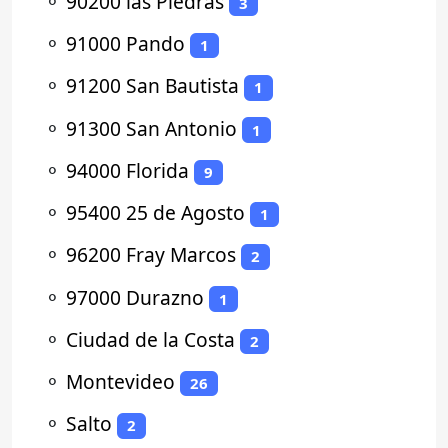
⚬
90200 las Piedras
3
⚬
91000 Pando
1
⚬
91200 San Bautista
1
⚬
91300 San Antonio
1
⚬
94000 Florida
9
⚬
95400 25 de Agosto
1
⚬
96200 Fray Marcos
2
⚬
97000 Durazno
1
⚬
Ciudad de la Costa
2
⚬
Montevideo
26
⚬
Salto
2