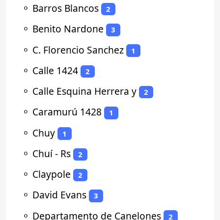
⚬
Barros Blancos
2
⚬
Benito Nardone
3
⚬
C. Florencio Sanchez
1
⚬
Calle 1424
2
⚬
Calle Esquina Herrera y
2
⚬
Caramurú 1428
1
⚬
Chuy
1
⚬
Chuí - Rs
2
⚬
Claypole
2
⚬
David Evans
3
⚬
Departamento de Canelones
2