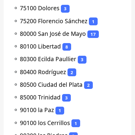
⚬
75100 Dolores
3
⚬
75200 Florencio Sánchez
1
⚬
80000 San José de Mayo
17
⚬
80100 Libertad
8
⚬
80300 Ecilda Paullier
3
⚬
80400 Rodríguez
2
⚬
80500 Ciudad del Plata
2
⚬
85000 Trinidad
3
⚬
90100 la Paz
1
⚬
90100 los Cerrillos
1