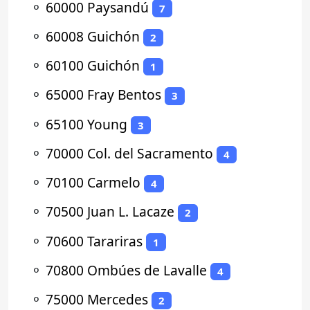
⚬
60000 Paysandú
7
⚬
60008 Guichón
2
⚬
60100 Guichón
1
⚬
65000 Fray Bentos
3
⚬
65100 Young
3
⚬
70000 Col. del Sacramento
4
⚬
70100 Carmelo
4
⚬
70500 Juan L. Lacaze
2
⚬
70600 Tarariras
1
⚬
70800 Ombúes de Lavalle
4
⚬
75000 Mercedes
2