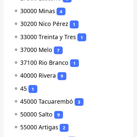
⚬
30000 Minas
4
⚬
30200 Nico Pérez
1
⚬
33000 Treinta y Tres
1
⚬
37000 Melo
7
⚬
37100 Rio Branco
1
⚬
40000 Rivera
9
⚬
45
1
⚬
45000 Tacuarembó
3
⚬
50000 Salto
9
⚬
55000 Artigas
2