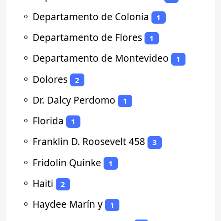
⚬
Departamento de Colonia
1
⚬
Departamento de Flores
1
⚬
Departamento de Montevideo
1
⚬
Dolores
2
⚬
Dr. Dalcy Perdomo
1
⚬
Florida
1
⚬
Franklin D. Roosevelt 458
3
⚬
Fridolin Quinke
1
⚬
Haiti
2
⚬
Haydee Marín y
1