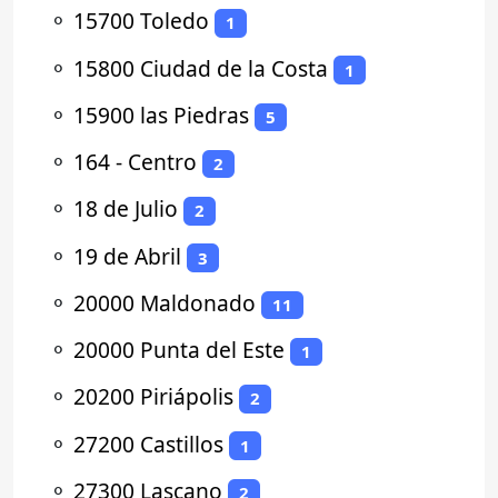
⚬
15700 Toledo
1
⚬
15800 Ciudad de la Costa
1
⚬
15900 las Piedras
5
⚬
164 - Centro
2
⚬
18 de Julio
2
⚬
19 de Abril
3
⚬
20000 Maldonado
11
⚬
20000 Punta del Este
1
⚬
20200 Piriápolis
2
⚬
27200 Castillos
1
⚬
27300 Lascano
2