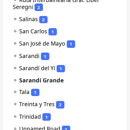
Seregni
2
⚬
Salinas
2
⚬
San Carlos
1
⚬
San José de Mayo
1
⚬
Sarandi
1
⚬
Sarandí del Yí
1
⚬
Sarandí Grande
⚬
Tala
1
⚬
Treinta y Tres
2
⚬
Trinidad
1
⚬
Unnamed Road
1