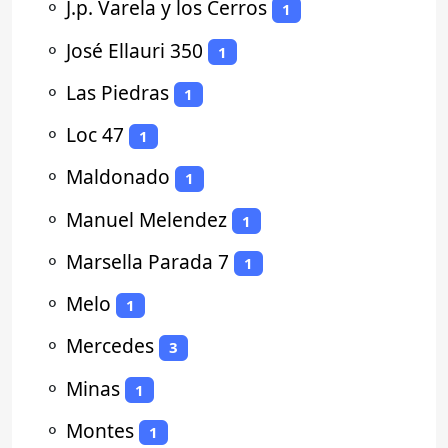
⚬
J.p. Varela y los Cerros
1
⚬
José Ellauri 350
1
⚬
Las Piedras
1
⚬
Loc 47
1
⚬
Maldonado
1
⚬
Manuel Melendez
1
⚬
Marsella Parada 7
1
⚬
Melo
1
⚬
Mercedes
3
⚬
Minas
1
⚬
Montes
1