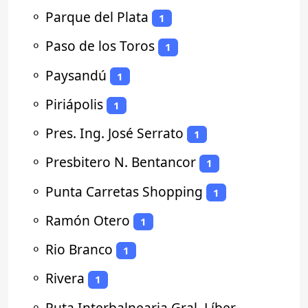
⚬
Parque del Plata
1
⚬
Paso de los Toros
1
⚬
Paysandú
1
⚬
Piriápolis
1
⚬
Pres. Ing. José Serrato
1
⚬
Presbitero N. Bentancor
1
⚬
Punta Carretas Shopping
1
⚬
Ramón Otero
1
⚬
Rio Branco
1
⚬
Rivera
1
⚬
Ruta Interbalnearia Gral. Líber