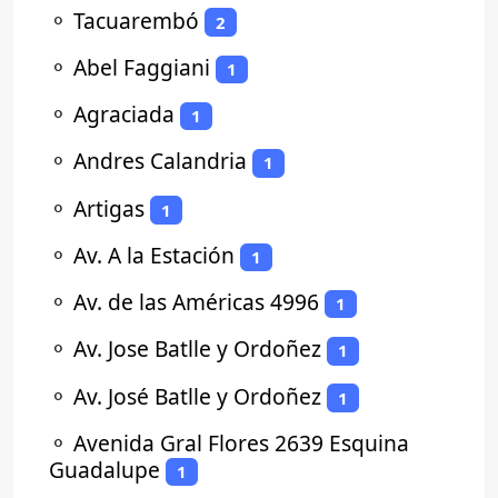
⚬
Tacuarembó
2
⚬
Abel Faggiani
1
⚬
Agraciada
1
⚬
Andres Calandria
1
⚬
Artigas
1
⚬
Av. A la Estación
1
⚬
Av. de las Américas 4996
1
⚬
Av. Jose Batlle y Ordoñez
1
⚬
Av. José Batlle y Ordoñez
1
⚬
Avenida Gral Flores 2639 Esquina
Guadalupe
1