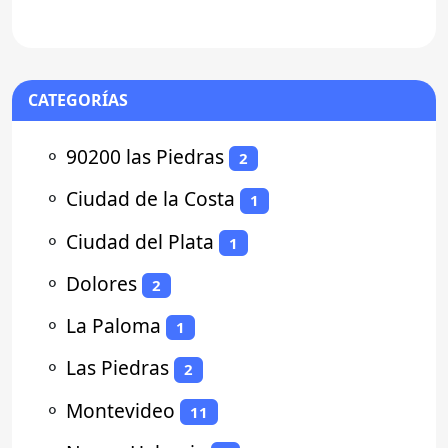
CATEGORÍAS
⚬
90200 las Piedras
2
⚬
Ciudad de la Costa
1
⚬
Ciudad del Plata
1
⚬
Dolores
2
⚬
La Paloma
1
⚬
Las Piedras
2
⚬
Montevideo
11