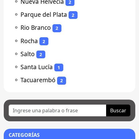
⚬
Nueva Helvecia
2
⚬
Parque del Plata
2
⚬
Rio Branco
2
⚬
Rocha
2
⚬
Salto
2
⚬
Santa Lucía
1
⚬
Tacuarembó
2
Buscar
CATEGORÍAS