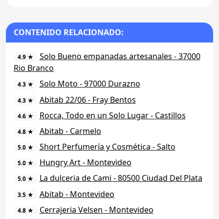
CONTENIDO RELACIONADO:
Solo Bueno empanadas artesanales - 37000
4.9 ★
Rio Branco
Solo Moto - 97000 Durazno
4.3 ★
Abitab 22/06 - Fray Bentos
4.3 ★
Rocca, Todo en un Solo Lugar - Castillos
4.6 ★
Abitab - Carmelo
4.8 ★
Short Perfumería y Cosmética - Salto
5.0 ★
Hungry Art - Montevideo
5.0 ★
La dulceria de Cami - 80500 Ciudad Del Plata
5.0 ★
Abitab - Montevideo
3.5 ★
Cerrajeria Velsen - Montevideo
4.8 ★