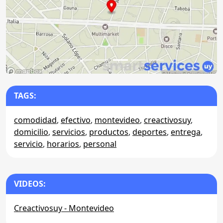
Anterior
Sigu
TAGS:
comodidad
,
efectivo
,
montevideo
,
creactivosuy
,
domicilio
,
servicios
,
productos
,
deportes
,
entrega
,
servicio
,
horarios
,
personal
VIDEOS:
Creactivosuy - Montevideo