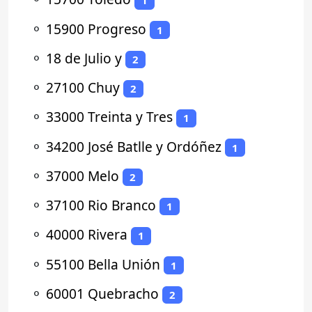
1
⚬
15900 Progreso
1
⚬
18 de Julio y
2
⚬
27100 Chuy
2
⚬
33000 Treinta y Tres
1
⚬
34200 José Batlle y Ordóñez
1
⚬
37000 Melo
2
⚬
37100 Rio Branco
1
⚬
40000 Rivera
1
⚬
55100 Bella Unión
1
⚬
60001 Quebracho
2