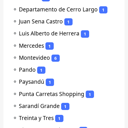
⚬
Departamento de Cerro Largo
1
⚬
Juan Sena Castro
1
⚬
Luis Alberto de Herrera
1
⚬
Mercedes
1
⚬
Montevideo
6
⚬
Pando
1
⚬
Paysandú
1
⚬
Punta Carretas Shopping
1
⚬
Sarandí Grande
1
⚬
Treinta y Tres
1