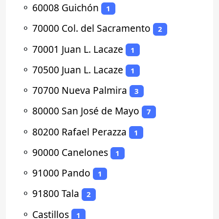
⚬
60008 Guichón
1
⚬
70000 Col. del Sacramento
2
⚬
70001 Juan L. Lacaze
1
⚬
70500 Juan L. Lacaze
1
⚬
70700 Nueva Palmira
3
⚬
80000 San José de Mayo
7
⚬
80200 Rafael Perazza
1
⚬
90000 Canelones
1
⚬
91000 Pando
1
⚬
91800 Tala
2
⚬
Castillos
1