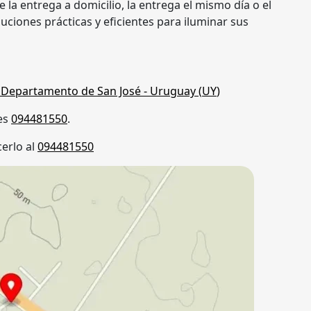
 la entrega a domicilio, la entrega el mismo día o el
luciones prácticas y eficientes para iluminar sus
,
Departamento de San José
- Uruguay (
UY
)
es
094481550
.
erlo al
094481550