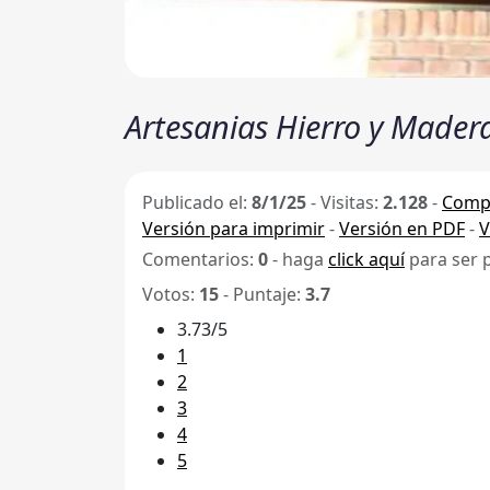
Artesanias Hierro y Madera
Publicado el:
8/1/25
-
Visitas:
2.128
-
Compa
Versión para imprimir
-
Versión en PDF
-
V
Comentarios:
0
- haga
click aquí
para ser 
Votos:
15
- Puntaje:
3.7
3.73/5
1
2
3
4
5