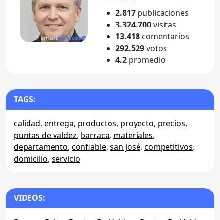
2.817
publicaciones
3.324.700
visitas
13.418
comentarios
292.529
votos
4.2
promedio
TAGS:
calidad
,
entrega
,
productos
,
proyecto
,
precios
,
puntas de valdez
,
barraca
,
materiales
,
departamento
,
confiable
,
san josé
,
competitivos
,
domicilio
,
servicio
VIDEOS: