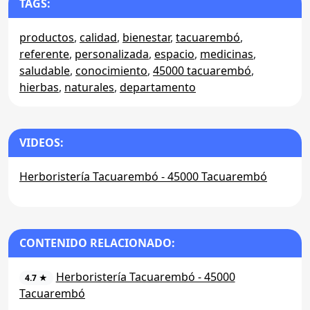
TAGS:
productos
,
calidad
,
bienestar
,
tacuarembó
,
referente
,
personalizada
,
espacio
,
medicinas
,
saludable
,
conocimiento
,
45000 tacuarembó
,
hierbas
,
naturales
,
departamento
VIDEOS:
Herboristería Tacuarembó - 45000 Tacuarembó
CONTENIDO RELACIONADO:
Herboristería Tacuarembó - 45000
4.7 ★
Tacuarembó