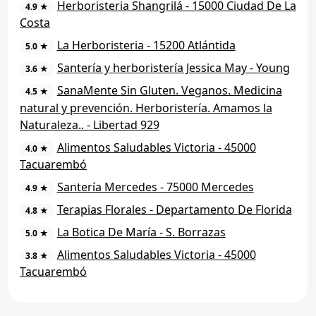
Herboristeria Shangrilá - 15000 Ciudad De La
4.9 ★
Costa
La Herboristeria - 15200 Atlántida
5.0 ★
Santería y herboristería Jessica May - Young
3.6 ★
SanaMente Sin Gluten. Veganos. Medicina
4.5 ★
natural y prevención. Herboristería. Amamos la
Naturaleza.. - Libertad 929
Alimentos Saludables Victoria - 45000
4.0 ★
Tacuarembó
Santería Mercedes - 75000 Mercedes
4.9 ★
Terapias Florales - Departamento De Florida
4.8 ★
La Botica De María - S. Borrazas
5.0 ★
Alimentos Saludables Victoria - 45000
3.8 ★
Tacuarembó